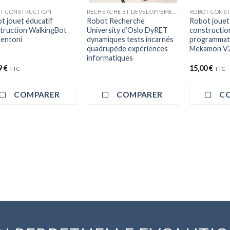
T CONSTRUCTION
RECHERCHE ET DÉVELOPPEMENT ROBOT
t jouet éducatif
Robot Recherche
Robot jouet
truction WalkingBot
University d’Oslo DyRET
constructio
entoni
dynamiques tests incarnés
programmati
quadrupède expériences
Mekamon V
informatiques
9
€
15,00
€
TTC
TTC
COMPARER
COMPARER
C