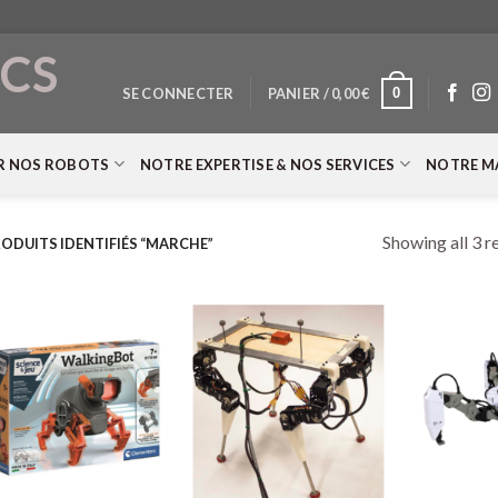
CS
0
SE CONNECTER
PANIER /
0,00
€
T
R NOS ROBOTS
NOTRE EXPERTISE & NOS SERVICES
NOTRE M
Showing all 3 r
ODUITS IDENTIFIÉS “MARCHE”