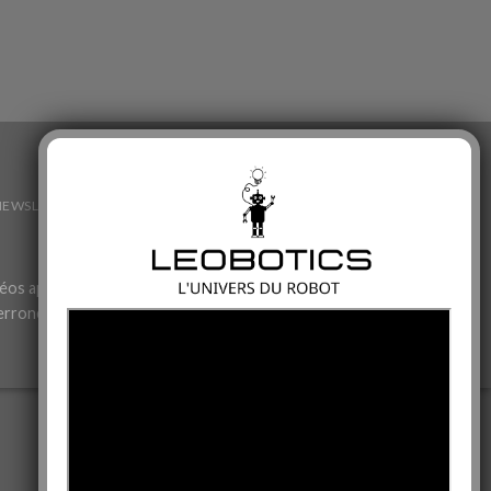
NEWSLETTERS
CGU
CGV
éos appartiennent aux fabricants.
 erronées.