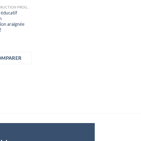
ROBOT CONSTRUCTION PROGRAMMATION
 éducatif
n
on araignée
2
OMPARER