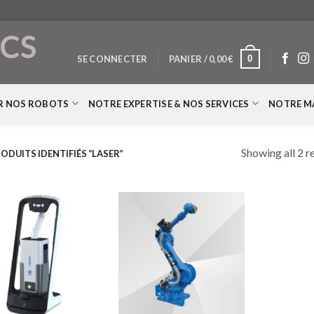
CS
0
SE CONNECTER
PANIER /
0,00
€
T
R NOS ROBOTS
NOTRE EXPERTISE & NOS SERVICES
NOTRE M
Showing all 2 r
ODUITS IDENTIFIÉS “LASER”