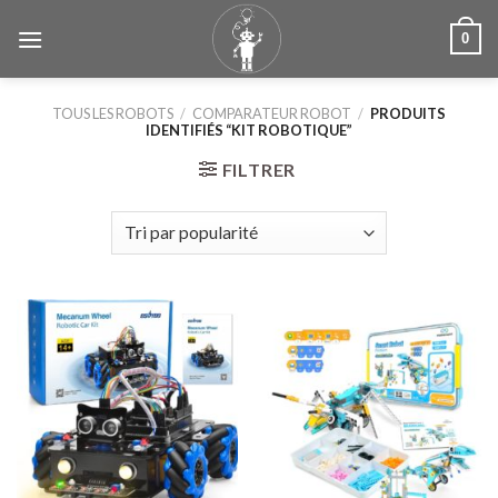
Skip
0
to
content
TOUS LES ROBOTS
/
COMPARATEUR ROBOT
/
PRODUITS
IDENTIFIÉS “KIT ROBOTIQUE”
FILTRER