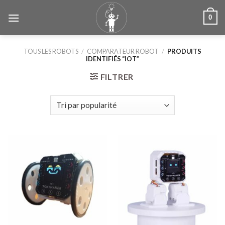
Skip
0
to
content
TOUS LES ROBOTS
/
COMPARATEUR ROBOT
/
PRODUITS
IDENTIFIÉS “IOT”
FILTRER