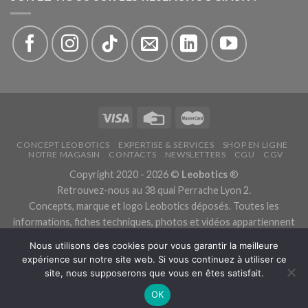
CONCEPT LEOBOTICS
EXPERTISE & SERVICES
SHOP EN LIGNE
NOTRE MAGASIN
CONTACTS
NEWSLETTERS
CGU
CGV
Copyright 2020 - 2026 ©
Leobotics
®
Retrouvez-nous au 38 quai Perrache Lyon 2.
Concepts, marque et logo Leobotics déposés. Toutes les
informations, fiches techniques, photos et vidéos appartiennent
aux fabricants.
Nous utilisons des cookies pour vous garantir la meilleure
Les traductions sont automatiques, veuillez nous excuser pour
expérience sur notre site web. Si vous continuez à utiliser ce
les traductions erronées.
site, nous supposerons que vous en êtes satisfait.
Politique de confidentialité.
OK