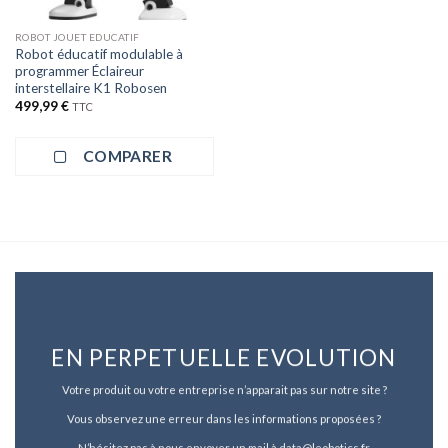
ROBOT JOUET EDUCATIF
Robot éducatif modulable à
programmer Éclaireur
interstellaire K1 Robosen
499,99
€
TTC
COMPARER
EN PERPETUELLE EVOLUTION
Votre produit ou votre entreprise n’apparait pas sur notre site ?
Vous observez une erreur dans les informations proposées ?
N’hésitez pas à nous envoyer un mail à data@leobotics.fr