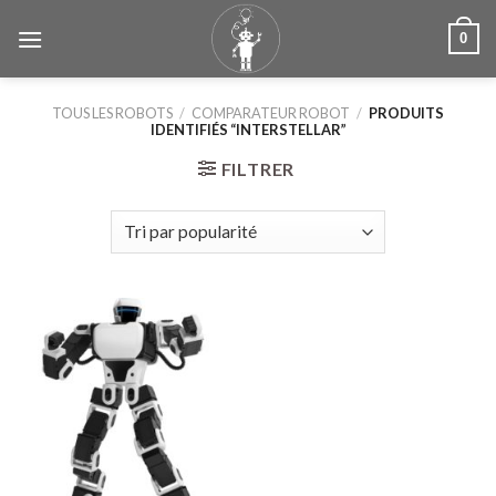
Skip
0
to
content
TOUS LES ROBOTS
/
COMPARATEUR ROBOT
/
PRODUITS
IDENTIFIÉS “INTERSTELLAR”
FILTRER