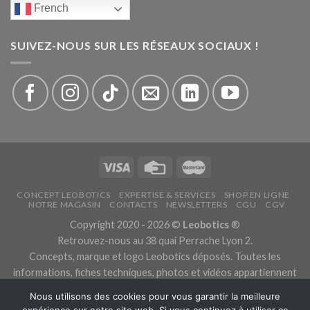
French
SUIVEZ-NOUS SUR LES RÉSEAUX SOCIAUX !
CONCEPT LEOBOTICS
EXPERTISE & SERVICES
SHOP EN LIGNE
NOTRE MAGASIN
CONTACTS
NEWSLETTERS
CGU
CGV
Copyright 2020 - 2026 ©
Leobotics
®
Retrouvez-nous au 38 quai Perrache Lyon 2.
Concepts, marque et logo Leobotics déposés. Toutes les
informations, fiches techniques, photos et vidéos appartiennent
aux fabricants.
Nous utilisons des cookies pour vous garantir la meilleure
Les traductions sont automatiques, veuillez nous excuser pour
expérience sur notre site web. Si vous continuez à utiliser ce