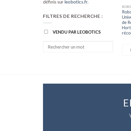
définis sur
leobotics.fr
.
ROBO
Robo
FILTRES DE RECHERCHE :
Univ
de R
Hort
VENDU PAR LEOBOTICS
réco
E