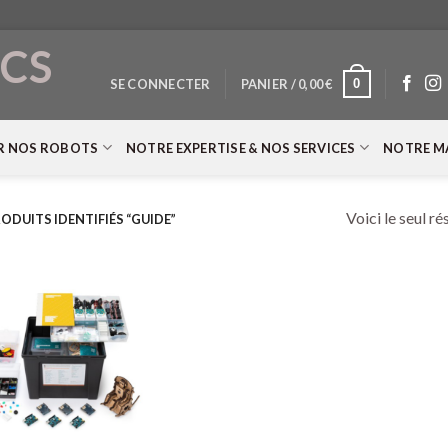
CS
0
SE CONNECTER
PANIER /
0,00
€
T
R NOS ROBOTS
NOTRE EXPERTISE & NOS SERVICES
NOTRE M
Voici le seul ré
ODUITS IDENTIFIÉS “GUIDE”