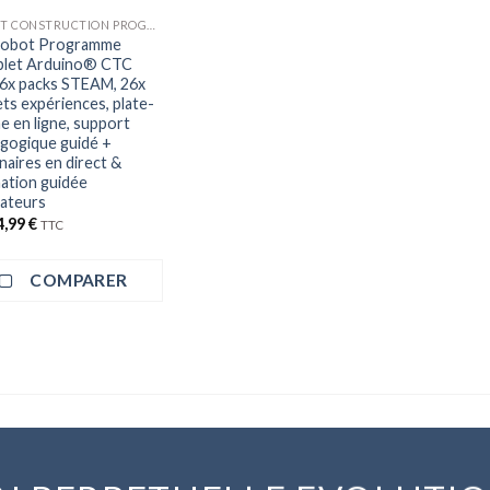
ROBOT CONSTRUCTION PROGRAMMATION
Robot Programme
let Arduino® CTC
 6x packs STEAM, 26x
ets expériences, plate-
e en ligne, support
gogique guidé +
naires en direct &
ation guidée
ateurs
4,99
€
TTC
COMPARER