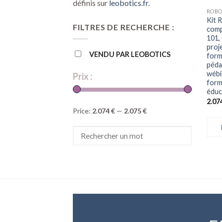
définis sur
leobotics.fr
.
Kit 
FILTRES DE RECHERCHE :
comp
101,
proj
VENDU PAR LEOBOTICS
form
péda
wébi
Prix :
form
éduc
2.07
Price:
2.074 €
—
2.075 €