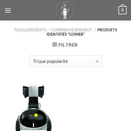
Skip
0
to
content
TOUS LES ROBOTS
/
COMPARATEUR ROBOT
/
PRODUITS
IDENTIFIÉS “GOMER”
FILTRER