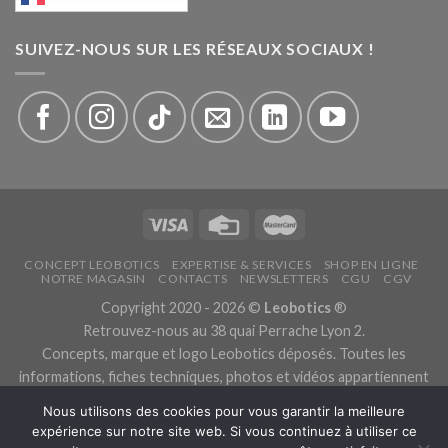
SUIVEZ-NOUS SUR LES RÉSEAUX SOCIAUX !
CONCEPT LEOBOTICS
EXPERTISE & SERVICES
SHOP EN LIGNE
NOTRE MAGASIN
CONTACTS
NEWSLETTERS
CGU
CGV
Copyright 2020 - 2026 ©
Leobotics
®
Retrouvez-nous au 38 quai Perrache Lyon 2.
Concepts, marque et logo Leobotics déposés. Toutes les
informations, fiches techniques, photos et vidéos appartiennent
aux fabricants.
Nous utilisons des cookies pour vous garantir la meilleure
Les traductions sont automatiques, veuillez nous excuser pour
expérience sur notre site web. Si vous continuez à utiliser ce
les traductions erronées.