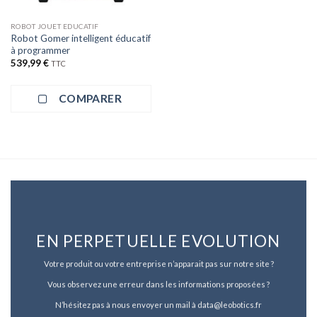
ROBOT JOUET EDUCATIF
Robot Gomer intelligent éducatif
à programmer
539,99
€
TTC
COMPARER
EN PERPETUELLE EVOLUTION
Votre produit ou votre entreprise n’apparait pas sur notre site ?
Vous observez une erreur dans les informations proposées ?
N’hésitez pas à nous envoyer un mail à data@leobotics.fr