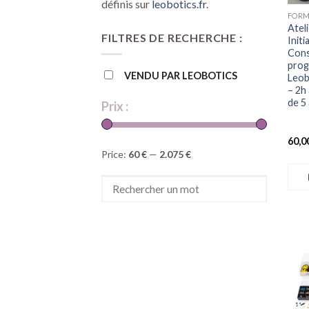
définis sur
leobotics.fr
.
Atel
FILTRES DE RECHERCHE :
Initi
Cons
prog
VENDU PAR LEOBOTICS
Leob
– 2h 
de 5
Prix :
60,0
Price:
60 €
—
2.075 €