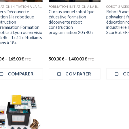
FORMATION INITIATION À LA ROBOTIQUE
FORMATION INITIATION À LA ROBOTIQUE
COBOT 5 AXES
iers Découverte
Cursus annuel robotique
Robot 5 axe
ation à la robotique
éducative formation
polyvalent 
truction
découverte robot
éducation r
rammation Formation
construction
industrielle I
otics à Lyon ou en visio
programmation 20h 40h
ScorBot ER
à 4h – 1x à 2x étudiants
 ans à 18+
0
€
–
165,00
€
500,00
€
–
1.400,00
€
TTC
TTC
COMPARER
COMPARER
C