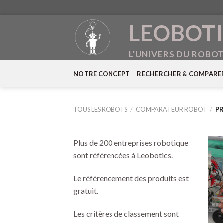
Skip
LEOBOTI
to
content
L'UNIVERS DU ROBO
NOTRE CONCEPT
RECHERCHER & COMPARE
TOUS LES ROBOTS
/
COMPARATEUR ROBOT
/
PR
Plus de 200 entreprises robotique
sont référencées à Leobotics.
Le référencement des produits est
gratuit.
Les critères de classement sont
+