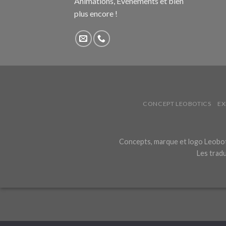
Animations, Événements et bien
plus encore !
CONCEPT LEOBOTICS
EX
Concepts, marque et logo Leoboti
Les tradu