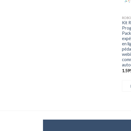
+
Kit 
Prog
Pack
expé
en l
péda
webi
comm
aut
1.59