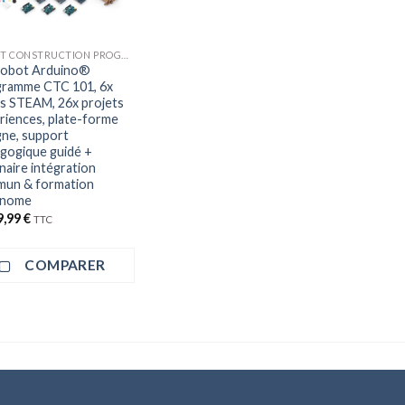
ROBOT CONSTRUCTION PROGRAMMATION
Robot Arduino®
ramme CTC 101, 6x
s STEAM, 26x projets
riences, plate-forme
igne, support
gogique guidé +
naire intégration
un & formation
onome
9,99
€
TTC
COMPARER