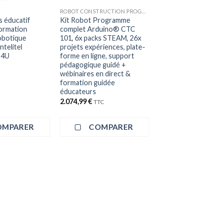
ROBOT CONSTRUCTION PROGRAMMATION
s éducatif
Kit Robot Programme
formation
complet Arduino® CTC
obotique
101, 6x packs STEAM, 26x
ntelitel
projets expériences, plate-
-4U
forme en ligne, support
pédagogique guidé +
wébinaires en direct &
formation guidée
éducateurs
2.074,99
€
TTC
OMPARER
COMPARER