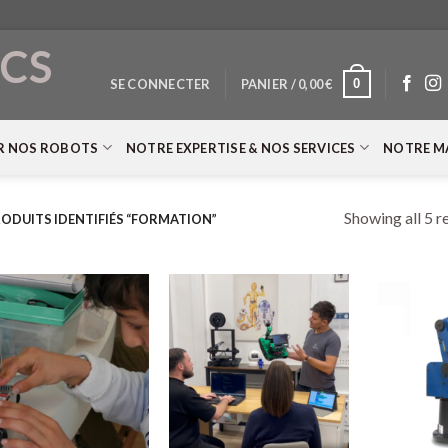
CS
0
SE CONNECTER
PANIER /
0,00
€
T
R NOS ROBOTS
NOTRE EXPERTISE & NOS SERVICES
NOTRE M
Showing all 5 r
ODUITS IDENTIFIÉS “FORMATION”
+