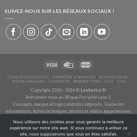
SUIVEZ-NOUS SUR LES RÉSEAUX SOCIAUX !
CONCEPT LEOBOTICS
EXPERTISE & SERVICES
SHOP EN LIGNE
NOTRE MAGASIN
CONTACTS
NEWSLETTERS
CGU
CGV
Copyright 2020 - 2026 ©
Leobotics
®
Retrouvez-nous au 38 quai Perrache Lyon 2.
Concepts, marque et logo Leobotics déposés. Toutes les
informations, fiches techniques, photos et vidéos appartiennent
aux fabricants.
Nous utilisons des cookies pour vous garantir la meilleure
Les traductions sont automatiques, veuillez nous excuser pour
expérience sur notre site web. Si vous continuez à utiliser ce
les traductions erronées.
site, nous supposerons que vous en êtes satisfait.