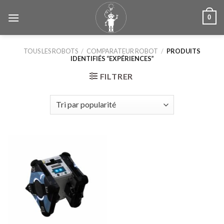
Skip
0
to
content
TOUS LES ROBOTS
/
COMPARATEUR ROBOT
/
PRODUITS
IDENTIFIÉS “EXPÉRIENCES”
FILTRER