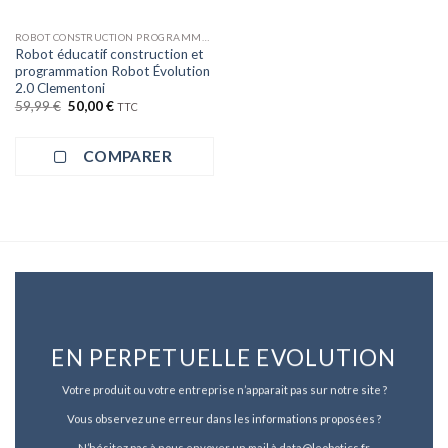
ROBOT CONSTRUCTION PROGRAMMATION
Robot éducatif construction et
programmation Robot Évolution
2.0 Clementoni
Le
Le
59,99
€
50,00
€
TTC
prix
prix
initial
actuel
était :
est :
COMPARER
59,99 €.
50,00 €.
EN PERPETUELLE EVOLUTION
Votre produit ou votre entreprise n’apparait pas sur notre site ?
Vous observez une erreur dans les informations proposées ?
N’hésitez pas à nous envoyer un mail à data@leobotics.fr