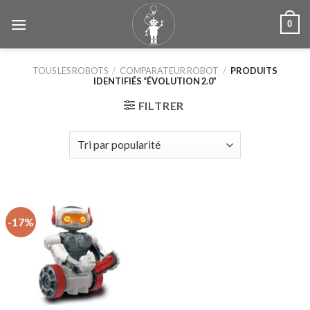
Skip
0
to
content
TOUS LES ROBOTS
/
COMPARATEUR ROBOT
/
PRODUITS
IDENTIFIÉS “ÉVOLUTION 2.0”
FILTRER
-17%