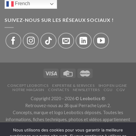
French
SUIVEZ-NOUS SUR LES RÉSEAUX SOCIAUX !
CONCEPT LEOBOTICS
EXPERTISE & SERVICES
SHOP EN LIGNE
NOTRE MAGASIN
CONTACTS
NEWSLETTERS
CGU
CGV
Copyright 2020 - 2026 ©
Leobotics
®
Retrouvez-nous au 38 quai Perrache Lyon 2.
Concepts, marque et logo Leobotics déposés. Toutes les
informations, fiches techniques, photos et vidéos appartiennent
aux fabricants.
Nous utilisons des cookies pour vous garantir la meilleure
Les traductions sont automatiques, veuillez nous excuser pour
expérience sur notre site web. Si vous continuez à utiliser ce