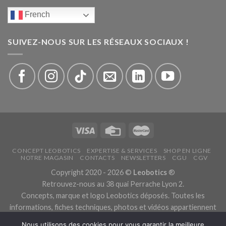
French
SUIVEZ-NOUS SUR LES RÉSEAUX SOCIAUX !
CONCEPT LEOBOTICS
EXPERTISE & SERVICES
SHOP EN LIGNE
NOTRE MAGASIN
CONTACTS
NEWSLETTERS
CGU
CGV
Copyright 2020 - 2026 ©
Leobotics
®
Retrouvez-nous au 38 quai Perrache Lyon 2.
Concepts, marque et logo Leobotics déposés. Toutes les
informations, fiches techniques, photos et vidéos appartiennent
aux fabricants.
Nous utilisons des cookies pour vous garantir la meilleure