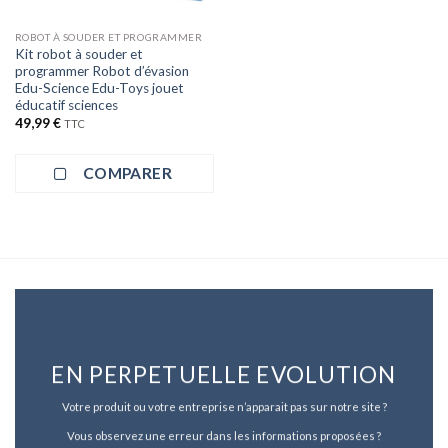
ROBOT À SOUDER ET PROGRAMMER
Kit robot à souder et
programmer Robot d’évasion
Edu-Science Edu-Toys jouet
éducatif sciences
49,99
€
TTC
COMPARER
EN PERPETUELLE EVOLUTION
Votre produit ou votre entreprise n’apparait pas sur notre site ?
Vous observez une erreur dans les informations proposées ?