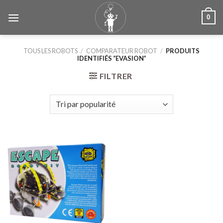
Skip
0
to
content
TOUS LES ROBOTS
/
COMPARATEUR ROBOT
/
PRODUITS
IDENTIFIÉS “EVASION”
FILTRER