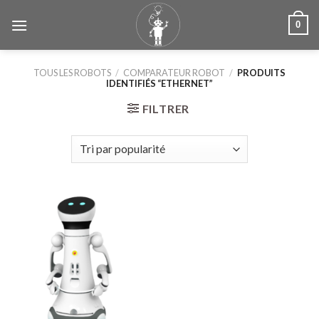
Skip
0
to
content
TOUS LES ROBOTS
/
COMPARATEUR ROBOT
/
PRODUITS
IDENTIFIÉS “ETHERNET”
FILTRER