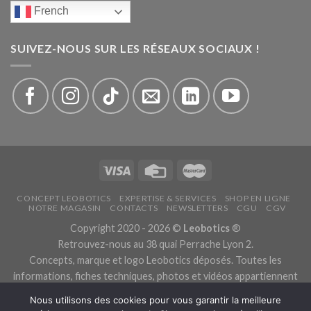
French
SUIVEZ-NOUS SUR LES RÉSEAUX SOCIAUX !
CONCEPT LEOBOTICS
EXPERTISE & SERVICES
SHOP EN LIGNE
NOTRE MAGASIN
CONTACTS
NEWSLETTERS
CGU
CGV
Copyright 2020 - 2026 ©
Leobotics
®
Retrouvez-nous au 38 quai Perrache Lyon 2.
Concepts, marque et logo Leobotics déposés. Toutes les
informations, fiches techniques, photos et vidéos appartiennent
aux fabricants.
Nous utilisons des cookies pour vous garantir la meilleure
Les traductions sont automatiques, veuillez nous excuser pour