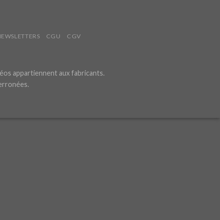
NEWSLETTERS
CGU
CGV
éos appartiennent aux fabricants.
 erronées.