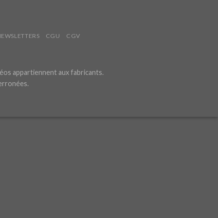
NEWSLETTERS
CGU
CGV
éos appartiennent aux fabricants.
 erronées.