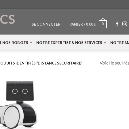
CS
0
SE CONNECTER
PANIER /
0,00
€
T
R NOS ROBOTS
NOTRE EXPERTISE & NOS SERVICES
NOTRE M
Voici le seul ré
ODUITS IDENTIFIÉS “DISTANCE SECURITAIRE”