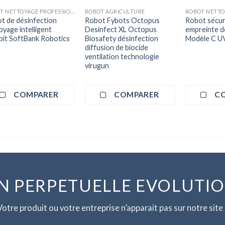
ROBOT NETTOYAGE PROFESSIONNEL
ROBOT AGRICULTURE
t de désinfection
Robot Fybots Octopus
Robot sécuri
oyage intelligent
Desinfect XL Octopus
empreinte d
it SoftBank Robotics
Biosafety désinfection
Modèle C U
diffusion de biocide
ventilation technologie
virugun
COMPARER
COMPARER
C
N PERPETUELLE EVOLUTI
Votre produit ou votre entreprise n’apparait pas sur notre site 