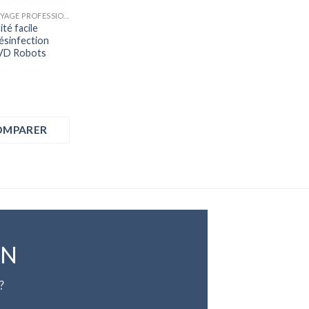
ROBOT NETTOYAGE PROFESSIONNEL
té facile
ésinfection
VD Robots
OMPARER
ON
?