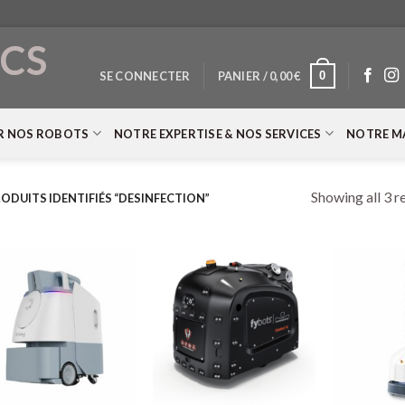
CS
0
SE CONNECTER
PANIER /
0,00
€
T
R NOS ROBOTS
NOTRE EXPERTISE & NOS SERVICES
NOTRE M
Showing all 3 r
ODUITS IDENTIFIÉS “DESINFECTION”