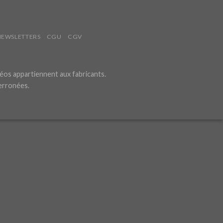
NEWSLETTERS
CGU
CGV
éos appartiennent aux fabricants.
 erronées.