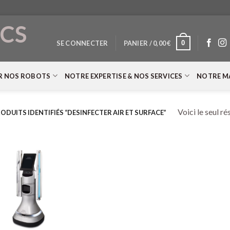
CS
0
SE CONNECTER
PANIER /
0,00
€
T
R NOS ROBOTS
NOTRE EXPERTISE & NOS SERVICES
NOTRE M
Voici le seul ré
ODUITS IDENTIFIÉS “DESINFECTER AIR ET SURFACE”