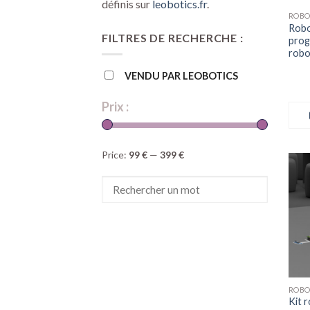
définis sur
leobotics.fr
.
ROBO
Robo
FILTRES DE RECHERCHE :
prog
robo
VENDU PAR LEOBOTICS
Prix :
Price:
99 €
—
399 €
Kit 