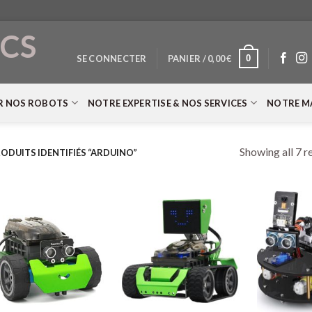
CS
0
SE CONNECTER
PANIER /
0,00
€
T
R NOS ROBOTS
NOTRE EXPERTISE & NOS SERVICES
NOTRE M
Showing all 7 r
ODUITS IDENTIFIÉS “ARDUINO”
+