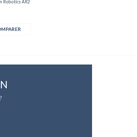
n Robotics AR2
OMPARER
ON
?