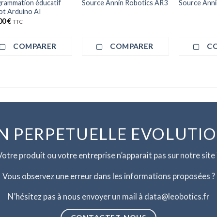
rammation éducatif
Source Annin Robotics AR3
Source Anni
t Arduino AI
00
€
TTC
COMPARER
COMPARER
C
N PERPETUELLE EVOLUTI
Votre produit ou votre entreprise n’apparait pas sur notre site 
Vous observez une erreur dans les informations proposées ?
N’hésitez pas à nous envoyer un mail à data@leobotics.fr