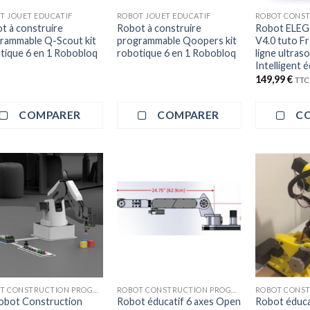
T JOUET EDUCATIF
ROBOT JOUET EDUCATIF
t à construire
Robot à construire
Robot ELEG
rammable Q-Scout kit
programmable Qoopers kit
V4.0 tuto Fr
tique 6 en 1 Robobloq
robotique 6 en 1 Robobloq
ligne ultras
Intelligent 
149,99
€
TTC
COMPARER
COMPARER
C
ROBOT CONSTRUCTION PROGRAMMATION
ROBOT CONSTRUCTION PROGRAMMATION
robot Construction
Robot éducatif 6 axes Open
Robot éduca