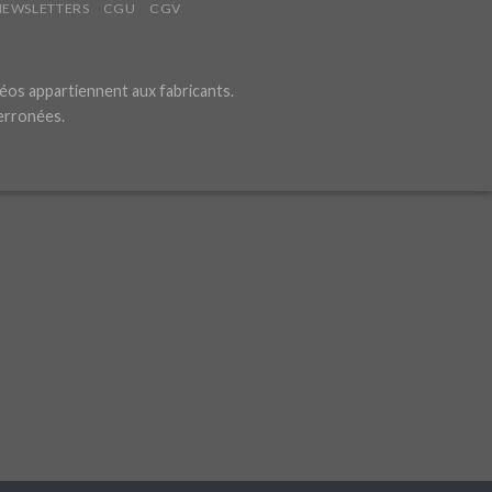
NEWSLETTERS
CGU
CGV
éos appartiennent aux fabricants.
 erronées.