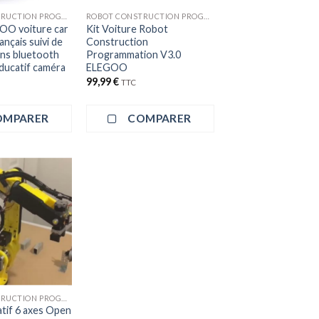
ROBOT CONSTRUCTION PROGRAMMATION
ROBOT CONSTRUCTION PROGRAMMATION
OO voiture car
Kit Voiture Robot
ançais suivi de
Construction
ons bluetooth
Programmation V3.0
éducatif caméra
ELEGOO
99,99
€
TTC
OMPARER
COMPARER
ROBOT CONSTRUCTION PROGRAMMATION
tif 6 axes Open