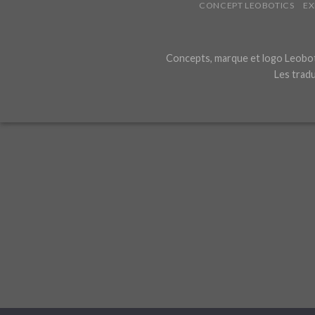
CONCEPT LEOBOTICS
EX
Concepts, marque et logo Leoboti
Les tradu