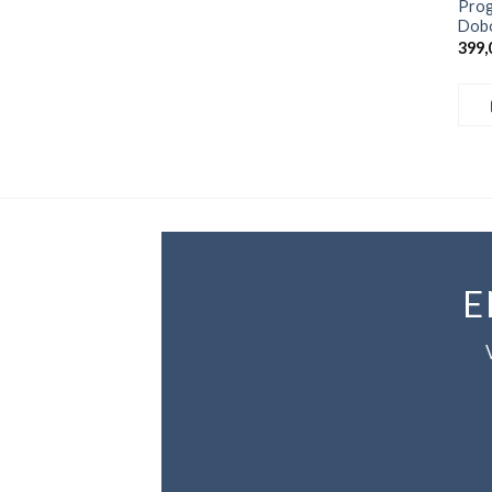
Prog
Dobo
399,
E