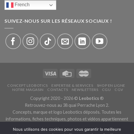
French
SUIVEZ-NOUS SUR LES RÉSEAUX SOCIAUX !
CONCEPT LEOBOTICS
EXPERTISE & SERVICES
SHOP EN LIGNE
NOTRE MAGASIN
CONTACTS
NEWSLETTERS
CGU
CGV
Copyright 2020 - 2026 ©
Leobotics
®
Retrouvez-nous au 38 quai Perrache Lyon 2.
Concepts, marque et logo Leobotics déposés. Toutes les
informations, fiches techniques, photos et vidéos appartiennent
aux fabricants.
Nous utilisons des cookies pour vous garantir la meilleure
Les traductions sont automatiques, veuillez nous excuser pour