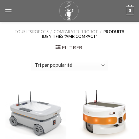
Skip
0
to
content
TOUS LES ROBOTS
/
COMPARATEUR ROBOT
/
PRODUITS
IDENTIFIÉS “AMR COMPACT”
FILTRER