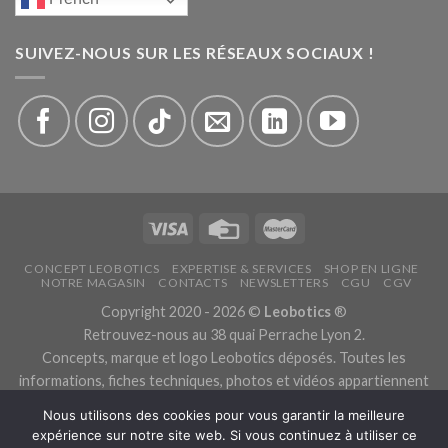
SUIVEZ-NOUS SUR LES RÉSEAUX SOCIAUX !
CONCEPT LEOBOTICS
EXPERTISE & SERVICES
SHOP EN LIGNE
NOTRE MAGASIN
CONTACTS
NEWSLETTERS
CGU
CGV
Copyright 2020 - 2026 ©
Leobotics
®
Retrouvez-nous au 38 quai Perrache Lyon 2.
Concepts, marque et logo Leobotics déposés. Toutes les
informations, fiches techniques, photos et vidéos appartiennent
aux fabricants.
Nous utilisons des cookies pour vous garantir la meilleure
Les traductions sont automatiques, veuillez nous excuser pour
expérience sur notre site web. Si vous continuez à utiliser ce