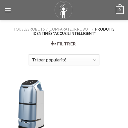
Skip
0
to
content
TOUS LES ROBOTS
/
COMPARATEUR ROBOT
/
PRODUITS
IDENTIFIÉS “ACCUEIL INTELLIGENT”
FILTRER