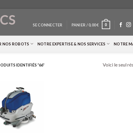
CS
0
SE CONNECTER
PANIER /
0,00
€
T
R NOS ROBOTS
NOTRE EXPERTISE & NOS SERVICES
NOTRE M
Voici le seul ré
ODUITS IDENTIFIÉS “66”