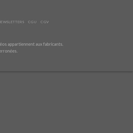
NEWSLETTERS
CGU
CGV
éos appartiennent aux fabricants.
 erronées.