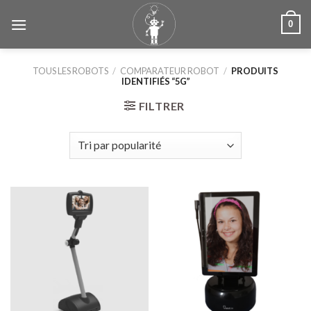
Skip
0
to
content
TOUS LES ROBOTS
/
COMPARATEUR ROBOT
/
PRODUITS
IDENTIFIÉS “5G”
FILTRER