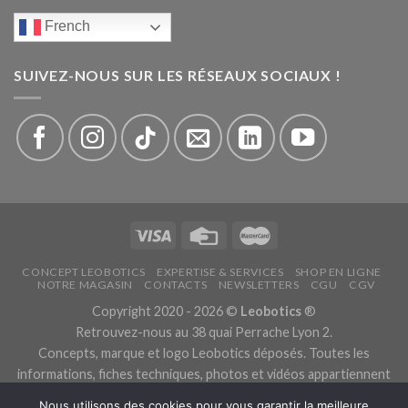
French
SUIVEZ-NOUS SUR LES RÉSEAUX SOCIAUX !
CONCEPT LEOBOTICS
EXPERTISE & SERVICES
SHOP EN LIGNE
NOTRE MAGASIN
CONTACTS
NEWSLETTERS
CGU
CGV
Copyright 2020 - 2026 ©
Leobotics
®
Retrouvez-nous au 38 quai Perrache Lyon 2.
Concepts, marque et logo Leobotics déposés. Toutes les
informations, fiches techniques, photos et vidéos appartiennent
aux fabricants.
Nous utilisons des cookies pour vous garantir la meilleure