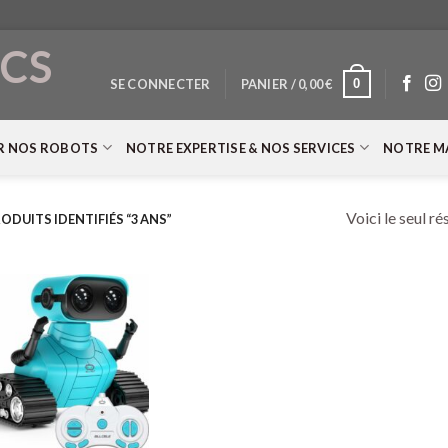
CS
0
SE CONNECTER
PANIER /
0,00
€
T
R NOS ROBOTS
NOTRE EXPERTISE & NOS SERVICES
NOTRE M
Voici le seul ré
ODUITS IDENTIFIÉS “3 ANS”