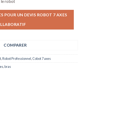
 le robot
 POUR UN DEVIS ROBOT 7 AXES
LLABORATIF
COMPARER
t
,
Robot Professionnel
,
Cobot 7 axes
xes
,
bras