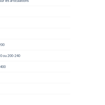
sur les articulations
200
0 ou 200-240
2400