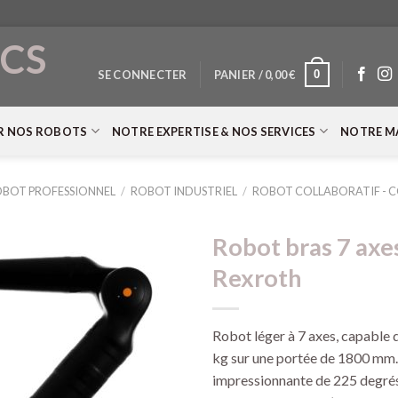
CS
0
SE CONNECTER
PANIER /
0,00
€
T
R NOS ROBOTS
NOTRE EXPERTISE & NOS SERVICES
NOTRE M
BOT PROFESSIONNEL
/
ROBOT INDUSTRIEL
/
ROBOT COLLABORATIF - 
Robot bras 7 ax
Rexroth
Robot léger à 7 axes, capable d
kg sur une portée de 1800 mm. I
impressionnante de 225 degrés