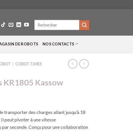
Recherche
pour :
AGASIN DE ROBOTS
NOS CONTACTS
COBOT
/
COBOT 7 AXES
es KR1805 Kassow
e transporter des charges allant jusqu’à 18
l peut pivoter à une vitesse
 par seconde. Conçu pour une collaboration