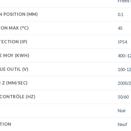
Freins 
EN POSITION (MM)
0.1
ION MAX (°C)
45
ECTION (IP)
IP54
E MOY (KWH)
400–1
UE OUTIL (V)
100-12
 Z (MM/SEC)
2000/
 CONTRÔLE (HZ)
50/60
Noir
CTION
Neuf