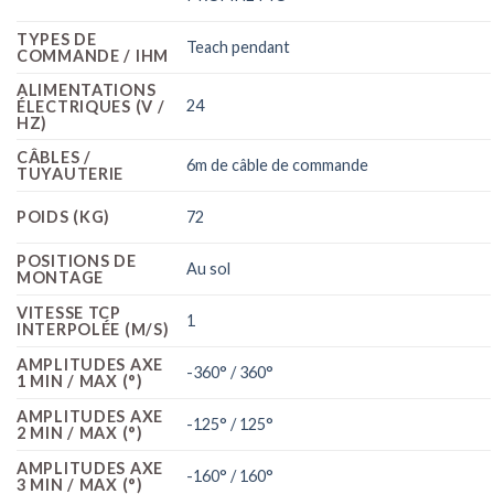
TYPES DE
Teach pendant
COMMANDE / IHM
ALIMENTATIONS
24
ÉLECTRIQUES (V /
HZ)
CÂBLES /
6m de câble de commande
TUYAUTERIE
POIDS (KG)
72
POSITIONS DE
Au sol
MONTAGE
VITESSE TCP
1
INTERPOLÉE (M/S)
AMPLITUDES AXE
-360° / 360°
1 MIN / MAX (°)
AMPLITUDES AXE
-125° / 125°
2 MIN / MAX (°)
AMPLITUDES AXE
-160° / 160°
3 MIN / MAX (°)