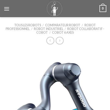
Skip
0
to
content
TOUS LES ROBOTS
/
COMPARATEUR ROBOT
/
ROBOT
PROFESSIONNEL
/
ROBOT INDUSTRIEL
/
ROBOT COLLABORATIF -
COBOT
/
COBOT 6 AXES