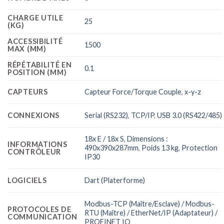
CHARGE UTILE
25
(KG)
ACCESSIBILITÉ
1500
MAX (MM)
RÉPÉTABILITÉ EN
0.1
POSITION (MM)
CAPTEURS
Capteur Force/Torque Couple
,
x-y-z
CONNEXIONS
Serial (RS232)
,
TCP/IP
,
USB 3.0 (RS422/485)
18x E / 18x S
,
Dimensions :
INFORMATIONS
490x390x287mm
,
Poids 13 kg
,
Protection
CONTRÔLEUR
IP30
LOGICIELS
Dart (Platerforme)
Modbus-TCP (Maître/Esclave) / Modbus-
PROTOCOLES DE
RTU (Maître) / EtherNet/IP (Adaptateur) /
COMMUNICATION
PROFINET IO