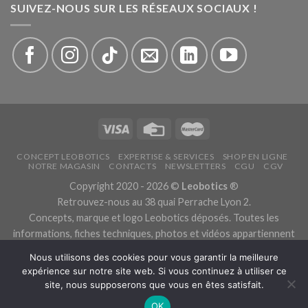
SUIVEZ-NOUS SUR LES RÉSEAUX SOCIAUX !
CONCEPT LEOBOTICS
EXPERTISE & SERVICES
SHOP EN LIGNE
NOTRE MAGASIN
CONTACTS
NEWSLETTERS
CGU
CGV
Copyright 2020 - 2026 ©
Leobotics
®
Retrouvez-nous au 38 quai Perrache Lyon 2.
Concepts, marque et logo Leobotics déposés. Toutes les
informations, fiches techniques, photos et vidéos appartiennent
aux fabricants.
Nous utilisons des cookies pour vous garantir la meilleure
Les traductions sont automatiques, veuillez nous excuser pour
expérience sur notre site web. Si vous continuez à utiliser ce
les traductions erronées.
site, nous supposerons que vous en êtes satisfait.
Politique de confidentialité.
OK