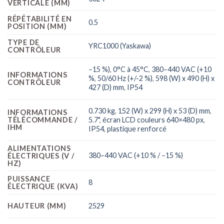
VERTICALE (MM)
RÉPÉTABILITÉ EN
0.5
POSITION (MM)
TYPE DE
YRC1000 (Yaskawa)
CONTRÔLEUR
−15 %)
,
0°C à 45°C
,
380–440 VAC (+10
INFORMATIONS
%
,
50/60 Hz (+/-2 %)
,
598 (W) x 490 (H) x
CONTRÔLEUR
427 (D) mm
,
IP54
0.730 kg
,
152 (W) x 299 (H) x 53 (D) mm
,
INFORMATIONS
TÉLÉCOMMANDE /
5.7"
,
écran LCD couleurs 640×480 px
,
IHM
IP54
,
plastique renforcé
ALIMENTATIONS
380–440 VAC (+10 % / −15 %)
ÉLECTRIQUES (V /
HZ)
PUISSANCE
8
ÉLECTRIQUE (KVA)
HAUTEUR (MM)
2529