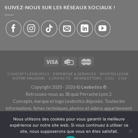
SUIVEZ-NOUS SUR LES RÉSEAUX SOCIAUX !
CONCEPT LEOBOTICS
EXPERTISE & SERVICES
SHOP EN LIGNE
NOTRE MAGASIN
CONTACTS
NEWSLETTERS
CGU
CGV
Copyright 2020 - 2026 ©
Leobotics
®
Retrouvez-nous au 38 quai Perrache Lyon 2.
Concepts, marque et logo Leobotics déposés. Toutes les
informations, fiches techniques, photos et vidéos appartiennent
aux fabricants.
Nous utilisons des cookies pour vous garantir la meilleure
Les traductions sont automatiques, veuillez nous excuser pour
expérience sur notre site web. Si vous continuez à utiliser ce
les traductions erronées.
site, nous supposerons que vous en êtes satisfait.
Politique de confidentialité.