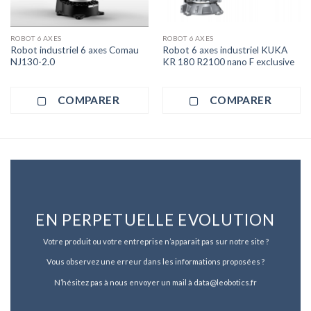
ROBOT 6 AXES
ROBOT 6 AXES
Robot industriel 6 axes Comau
Robot 6 axes industriel KUKA
NJ130-2.0
KR 180 R2100 nano F exclusive
COMPARER
COMPARER
EN PERPETUELLE EVOLUTION
Votre produit ou votre entreprise n’apparait pas sur notre site ?
Vous observez une erreur dans les informations proposées ?
N’hésitez pas à nous envoyer un mail à data@leobotics.fr