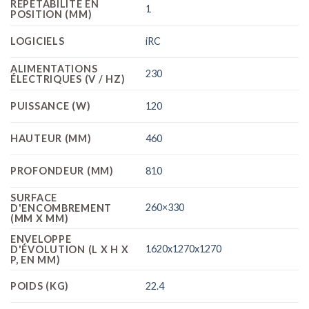
RÉPÉTABILITÉ EN
1
POSITION (MM)
LOGICIELS
iRC
ALIMENTATIONS
230
ÉLECTRIQUES (V / HZ)
PUISSANCE (W)
120
HAUTEUR (MM)
460
PROFONDEUR (MM)
810
SURFACE
260×330
D'ENCOMBREMENT
(MM X MM)
ENVELOPPE
1620x1270x1270
D'ÉVOLUTION (L X H X
P, EN MM)
POIDS (KG)
22.4