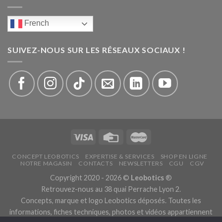
French
SUIVEZ-NOUS SUR LES RÉSEAUX SOCIAUX !
CONCEPT LEOBOTICS
EXPERTISE & SERVICES
SHOP EN LIGNE
NOTRE MAGASIN
CONTACTS
NEWSLETTERS
CGU
CGV
Copyright 2020 - 2026 ©
Leobotics
®
Retrouvez-nous au 38 quai Perrache Lyon 2.
Concepts, marque et logo Leobotics déposés. Toutes les
informations, fiches techniques, photos et vidéos appartiennent