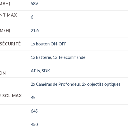
 MAH)
58V
ANT MAX
6
KM/H)
21.6
SÉCURITÉ
1x bouton ON-OFF
1x Batterie
,
1x Télécommande
APIs
,
SDK
ON
2x Caméras de Profondeur
,
2x objectifs optiques
E SOL MAX
45
645
450