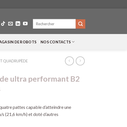
Recherche
pour :
AGASIN DE ROBOTS
NOS CONTACTS
T QUADRUPÈDE
e ultra performant B2
s
 quatre pattes capable d’atteindre une
/s (21,6 km/h) et doté d’autres