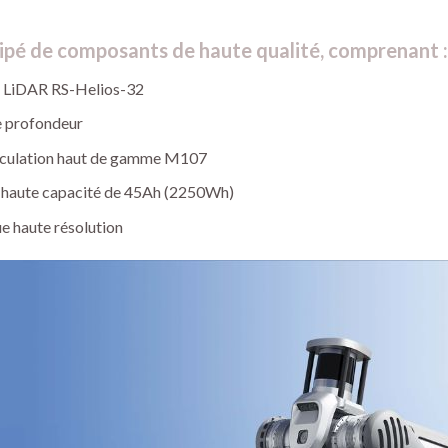
uipé de composants de haute qualité, comprenant :
D LiDAR RS-Helios-32
 profondeur
iculation haut de gamme M107
s haute capacité de 45Ah (2250Wh)
e haute résolution