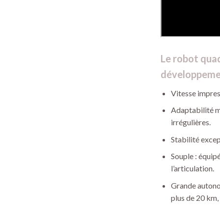
Le robot qua
développement
Vitesse impres
Adaptabilité mu
irrégulières.
Stabilité excep
Souple : équi
l’articulation.
Grande autonom
plus de 20 km,