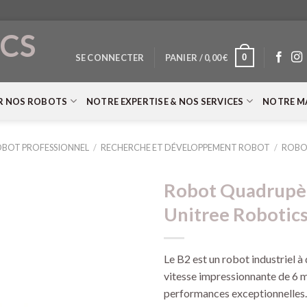
CS
0
SE CONNECTER
PANIER /
0,00
€
T
R NOS ROBOTS
NOTRE EXPERTISE & NOS SERVICES
NOTRE M
BOT PROFESSIONNEL
/
RECHERCHE ET DÉVELOPPEMENT ROBOT
/
ROBO
Robot Quadrupèd
Unitree Robotic
Le B2 est un robot industriel à
vitesse impressionnante de 6 m
performances exceptionnelles.