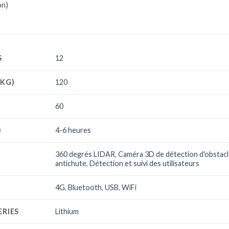
on)
S
12
(KG)
120
60
)
4-6 heures
360 degrés LIDAR
,
Caméra 3D de détection d'obstac
antichute
,
Détection et suivi des utilisateurs
4G
,
Bluetooth
,
USB
,
WiFi
ERIES
Lithium