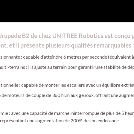
drupède B2 de chez UNITREE Robotics est conçu po
, et il présente plusieurs qualités remarquables :
sionnante : capable d’atteindre 6 mètres par seconde (équivalent à
lti-terrains : il s’ajuste au terrain pour garantir une stabilité de 
tionnelle : capable de monter les escaliers avec un équilibre extrê
pé de moteurs de couple de 360 N.m aux genoux, offrant une augm
ie : avec une capacité de marche ininterrompue de plus de 5 heur
 représentant une augmentation de 200% de son endurance.