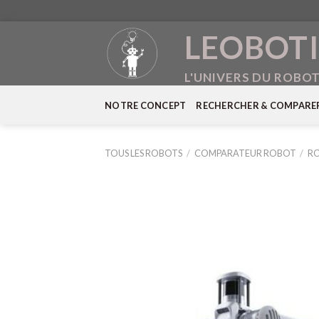
Skip
LEOBOTI
to
content
L'UNIVERS DU ROBO
NOTRE CONCEPT
RECHERCHER & COMPARE
TOUS LES ROBOTS
/
COMPARATEUR ROBOT
/
RO