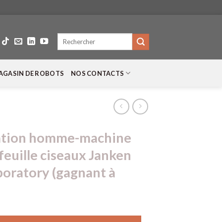
Recherche
pour :
AGASIN DE ROBOTS
NOS CONTACTS
ation homme-machine
feuille ciseaux Janken
oratory (gagnant à