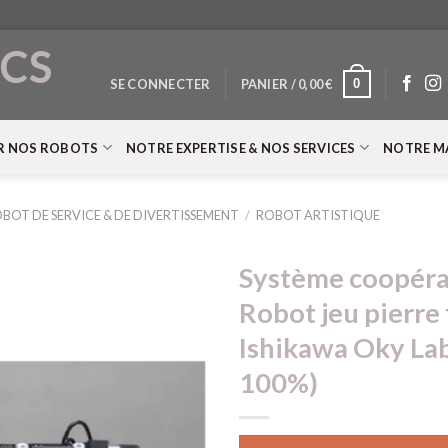
CS
0
SE CONNECTER
PANIER /
0,00
€
T
R NOS ROBOTS
NOTRE EXPERTISE & NOS SERVICES
NOTRE M
BOT DE SERVICE & DE DIVERTISSEMENT
/
ROBOT ARTISTIQUE
Système coopér
Robot jeu pierre 
Ishikawa Oky Lab
100%)