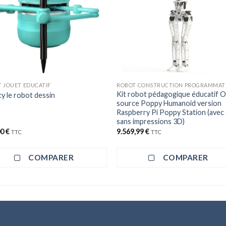
 JOUET EDUCATIF
ROBOT CONSTRUCTION PROGRAMMAT
Kit robot pédagogique éducatif 
y le robot dessin
source Poppy Humanoid version
Raspberry Pi Poppy Station (avec
sans impressions 3D)
00
€
9.569,99
€
TTC
TTC
COMPARER
COMPARER