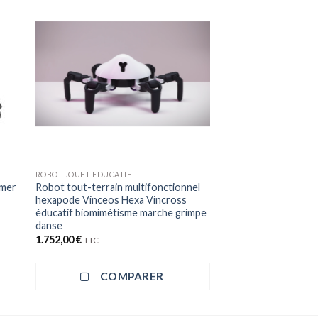
ROBOT JOUET EDUCATIF
mmer
Robot tout-terrain multifonctionnel
s
hexapode Vinceos Hexa Vincross
éducatif biomimétisme marche grimpe
danse
1.752,00
€
TTC
COMPARER