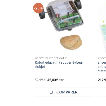
-25%
+
+
TIF
ROBOT JOUET EDUCATIF
ROBOT
Robot éducatif à souder éviteur
Ense
ssin
d’objet
éduca
Mata
Le
Le
59,99
€
45,00
€
219,
TTC
prix
prix
initial
actuel
était :
est :
MPARER
COMPARER
59,99 €.
45,00 €.