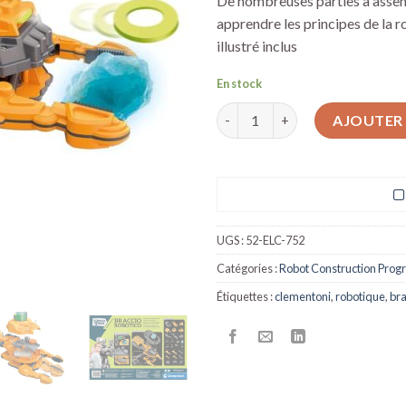
De nombreuses parties à assemb
apprendre les principes de la r
illustré inclus
En stock
quantité de Robot éducatif c
AJOUTER 
UGS :
52-ELC-752
Catégories :
Robot Construction Pro
Étiquettes :
clementoni
,
robotique
,
br