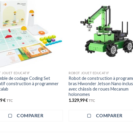
+
 JOUET EDUCATIF
ROBOT JOUET EDUCATIF
mble de codage Coding Set
Robot de construction à progra
tif construction à programmer
bras Hiwonder Jetson Nano inclu
talab
avec châssis de roues Mecanum
holonomes
99
€
1.329,99
€
TTC
TTC
COMPARER
COMPARER