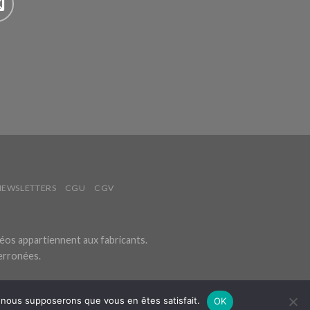
NEWSLETTERS
CGU
CGV
éos appartiennent aux fabricants.
 erronées.
e, nous supposerons que vous en êtes satisfait.
OK