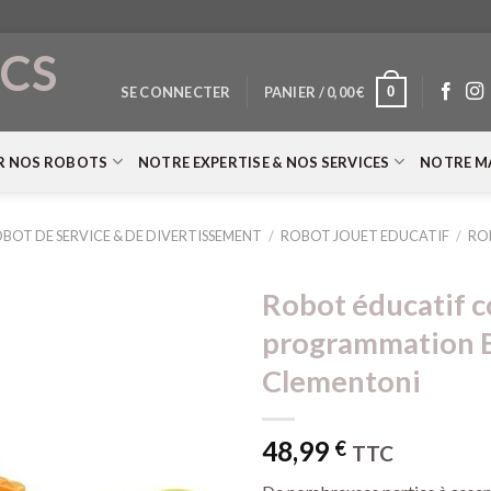
CS
0
SE CONNECTER
PANIER /
0,00
€
T
R NOS ROBOTS
NOTRE EXPERTISE & NOS SERVICES
NOTRE M
BOT DE SERVICE & DE DIVERTISSEMENT
/
ROBOT JOUET EDUCATIF
/
RO
Robot éducatif c
programmation 
Clementoni
48,99
€
TTC