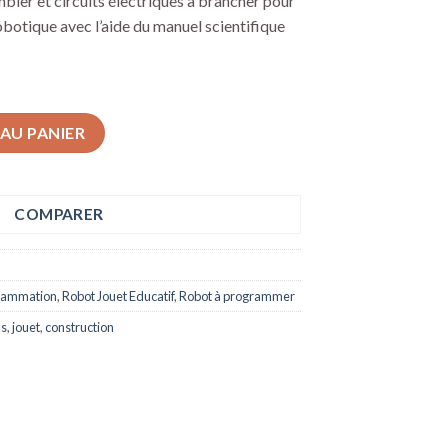
ler et circuits électriques à brancher pour
obotique avec l’aide du manuel scientifique
onstruction et programmation Bras Robotique Clementoni
AU PANIER
COMPARER
grammation
,
Robot Jouet Educatif
,
Robot à programmer
as
,
jouet
,
construction