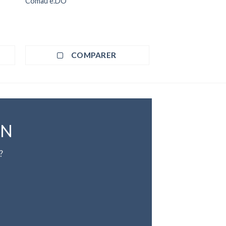
Comau e.DO
COMPARER
ON
?