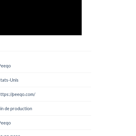
Peeqo
tats-Unis
https://peeqo.com/
in de production
Peeqo