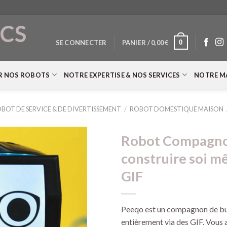
CS
0
SE CONNECTER
PANIER /
0,00
€
T
R NOS ROBOTS
NOTRE EXPERTISE & NOS SERVICES
NOTRE M
BOT DE SERVICE & DE DIVERTISSEMENT
/
ROBOT DOMESTIQUE MAISON
Robot Compagno
construire soi 
GIF
Peeqo est un compagnon de bur
entièrement via des GIF. Vous