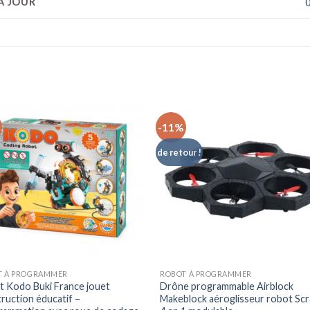
À JOUR
-11%
de retour !
+
T À PROGRAMMER
ROBOT À PROGRAMMER
 Kodo Buki France jouet
Drône programmable Airblock
ruction éducatif –
Makeblock aéroglisseur robot Sc