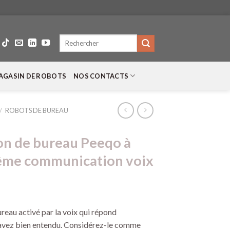
Recherche
pour :
AGASIN DE ROBOTS
NOS CONTACTS
/
ROBOTS DE BUREAU
n de bureau Peeqo à
même communication voix
eau activé par la voix qui répond
 avez bien entendu. Considérez-le comme