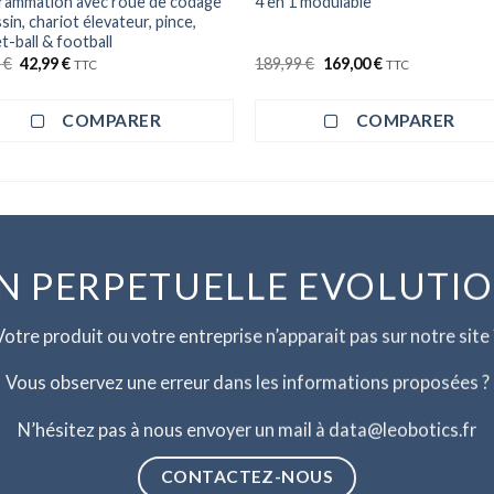
rammation avec roue de codage
4 en 1 modulable
sin, chariot élevateur, pince,
t-ball & football
Le
Le
Le
Le
9
€
42,99
€
189,99
€
169,00
€
TTC
TTC
prix
prix
prix
prix
initial
actuel
initial
actuel
était :
est :
était :
est :
COMPARER
COMPARER
49,99 €.
42,99 €.
189,99 €.
169,00 €.
N PERPETUELLE EVOLUTI
Votre produit ou votre entreprise n’apparait pas sur notre site 
Vous observez une erreur dans les informations proposées ?
N’hésitez pas à nous envoyer un mail à data@leobotics.fr
CONTACTEZ-NOUS