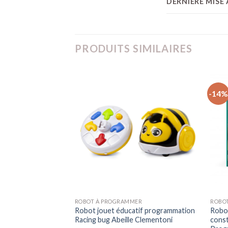
DERNIÈRE MISE 
PRODUITS SIMILAIRES
-14%
+
+
TIF
ROBOT À PROGRAMMER
ROBO
ge Coding Set
Robot jouet éducatif programmation
Robot
tion à programmer
Racing bug Abeille Clementoni
const