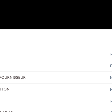
E
 FOURNISSEUR
CTION
F