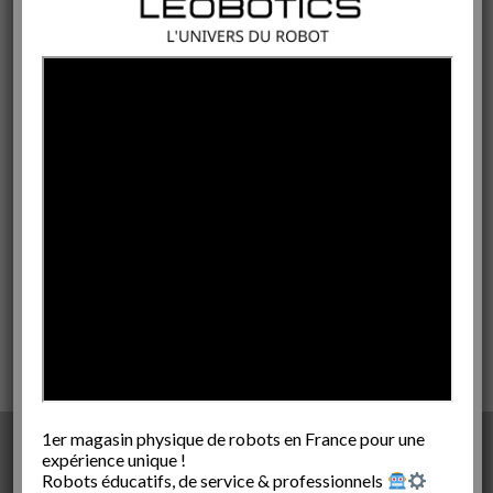
!
LANGUE
French
SUIVEZ-NOUS SUR LES RÉSEAUX SOCIAUX !
1er magasin physique de robots en France pour une
expérience unique !
Robots éducatifs, de service & professionnels