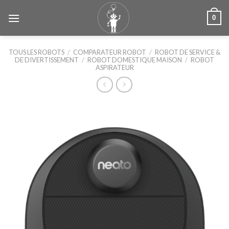
Skip
0
to
content
TOUS LES ROBOTS
/
COMPARATEUR ROBOT
/
ROBOT DE SERVICE &
DE DIVERTISSEMENT
/
ROBOT DOMESTIQUE MAISON
/
ROBOT
ASPIRATEUR