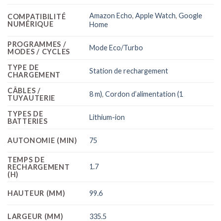
Amazon Echo
,
Apple Watch
,
Google
COMPATIBILITÉ
NUMÉRIQUE
Home
PROGRAMMES /
Mode Eco/Turbo
MODES / CYCLES
TYPE DE
Station de rechargement
CHARGEMENT
CÂBLES /
8 m)
,
Cordon d’alimentation (1
TUYAUTERIE
TYPES DE
Lithium-ion
BATTERIES
AUTONOMIE (MIN)
75
TEMPS DE
1.7
RECHARGEMENT
(H)
HAUTEUR (MM)
99.6
LARGEUR (MM)
335.5