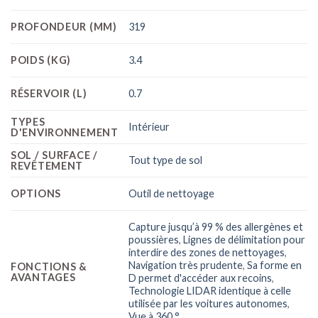
PROFONDEUR (MM)
319
POIDS (KG)
3.4
RÉSERVOIR (L)
0.7
TYPES
Intérieur
D'ENVIRONNEMENT
SOL / SURFACE /
Tout type de sol
REVÊTEMENT
OPTIONS
Outil de nettoyage
Capture jusqu’à 99 % des allergènes et
poussières
,
Lignes de délimitation pour
interdire des zones de nettoyages
,
Navigation très prudente
,
Sa forme en
FONCTIONS &
AVANTAGES
D permet d'accéder aux recoins
,
Technologie LIDAR identique à celle
utilisée par les voitures autonomes
,
Vue à 360 °