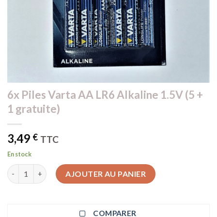
6x Piles Varta AA LR6 Alkaline 1.5V (5 +
1 gratuite)
3,49
€
TTC
En stock
quantité de 6x Piles Varta AA LR6 Alkaline 1.5V (5 + 1 gratuite)
AJOUTER AU PANIER
COMPARER