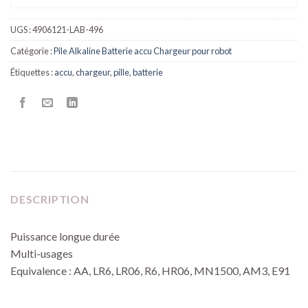
UGS :
4906121-LAB-496
Catégorie :
Pile Alkaline Batterie accu Chargeur pour robot
Étiquettes :
accu
,
chargeur
,
pille
,
batterie
DESCRIPTION
Puissance longue durée
Multi-usages
Equivalence : AA, LR6, LR06, R6, HR06, MN1500, AM3, E91